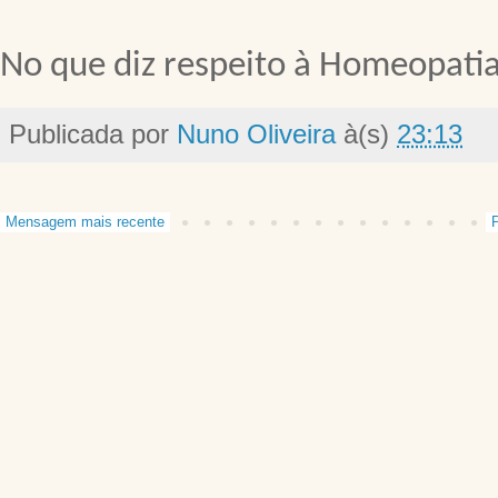
No que diz respeito à Homeopatia,
Publicada por
Nuno Oliveira
à(s)
23:13
Mensagem mais recente
P