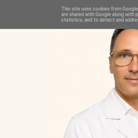
This site uses cookies from Google 
are shared with Google along with 
statistics, and to detect and addre